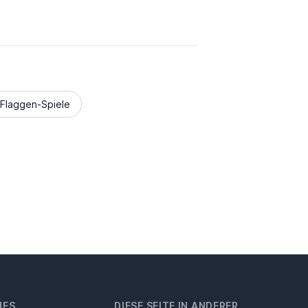
Flaggen-Spiele
HES
DIESE SEITE IN ANDERER