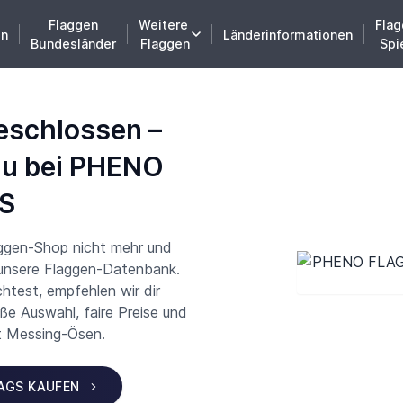
Flaggen
Weitere
Flag
en
Länderinformationen
Bundesländer
Flaggen
Spi
eschlossen –
du bei PHENO
S
aggen-Shop nicht mehr und
 unsere Flaggen-Datenbank.
test, empfehlen wir dir
 Auswahl, faire Preise und
t Messing-Ösen.
LAGS KAUFEN