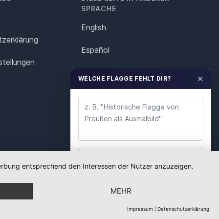
SPRACHE
English
z­erklärung
Español
stellungen
Français
✕
WELCHE FLAGGE FEHLT DIR?
Italiano
Polska
Português
Nederlands
 Werbung entsprechend den Interessen der Nutzer anzuzeigen.
WUNSCH ABSENDEN
Svenska
MEHR
Wir lesen jeden Wunsch. Deine E-Mail nutzen wir
nur für Rückfragen.
Impressum
|
Datenschutzerklärung