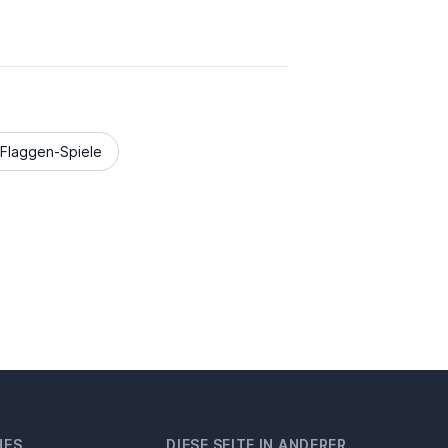
Flaggen-Spiele
HES
DIESE SEITE IN ANDERER