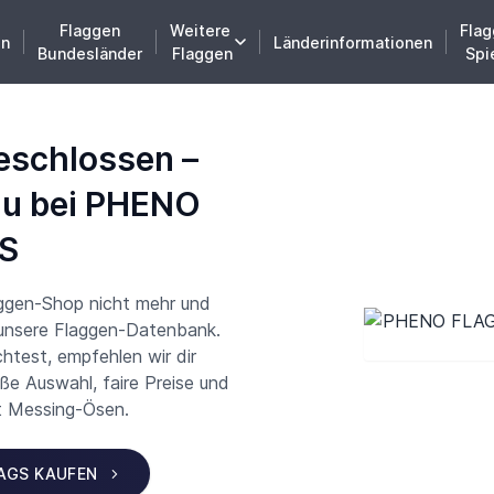
Flaggen
Weitere
Flag
en
Länderinformationen
Bundesländer
Flaggen
Spi
eschlossen –
du bei PHENO
S
aggen-Shop nicht mehr und
 unsere Flaggen-Datenbank.
test, empfehlen wir dir
 Auswahl, faire Preise und
t Messing-Ösen.
LAGS KAUFEN