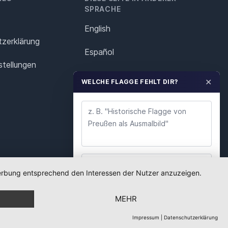
SPRACHE
English
z­erklärung
Español
stellungen
Français
✕
WELCHE FLAGGE FEHLT DIR?
Italiano
Polska
Português
Nederlands
 Werbung entsprechend den Interessen der Nutzer anzuzeigen.
WUNSCH ABSENDEN
Svenska
MEHR
Wir lesen jeden Wunsch. Deine E-Mail nutzen wir
nur für Rückfragen.
Impressum
|
Datenschutzerklärung