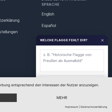
SPRACHE
English
z­erklärung
Español
stellungen
Français
✕
WELCHE FLAGGE FEHLT DIR?
Italiano
Polska
Português
Nederlands
 Werbung entsprechend den Interessen der Nutzer anzuzeigen.
WUNSCH ABSENDEN
Svenska
MEHR
Wir lesen jeden Wunsch. Deine E-Mail nutzen wir
nur für Rückfragen.
Impressum
|
Datenschutzerklärung