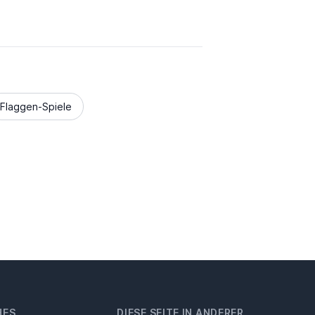
Flaggen-Spiele
HES
DIESE SEITE IN ANDERER