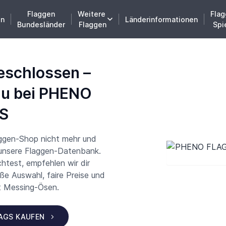
Flaggen
Weitere
Flag
en
Länderinformationen
Bundesländer
Flaggen
Spi
eschlossen –
du bei PHENO
S
aggen-Shop nicht mehr und
 unsere Flaggen-Datenbank.
test, empfehlen wir dir
 Auswahl, faire Preise und
t Messing-Ösen.
LAGS KAUFEN