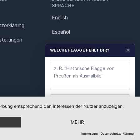
SPRACHE
English
z­erklärung
Español
stellungen
Français
✕
WELCHE FLAGGE FEHLT DIR?
Italiano
Polska
Português
Nederlands
 Werbung entsprechend den Interessen der Nutzer anzuzeigen.
WUNSCH ABSENDEN
Svenska
MEHR
Wir lesen jeden Wunsch. Deine E-Mail nutzen wir
nur für Rückfragen.
Impressum
|
Datenschutzerklärung