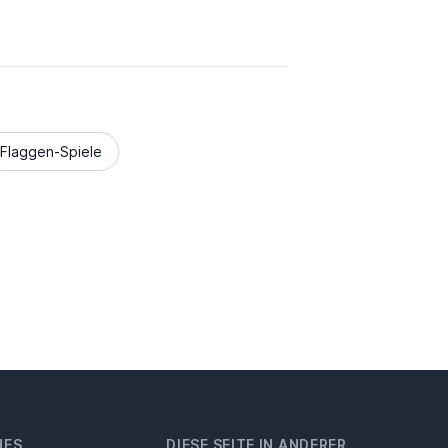
Flaggen-Spiele
HES
DIESE SEITE IN ANDERER