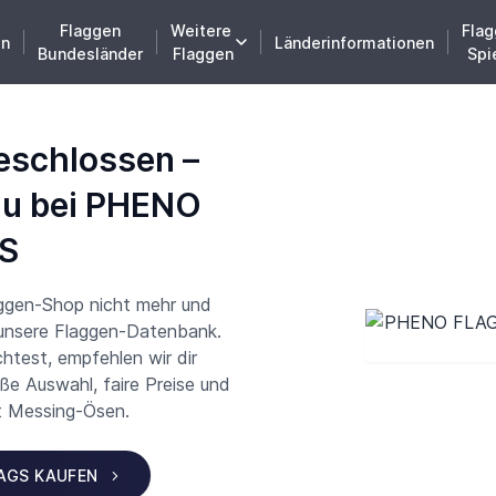
Flaggen
Weitere
Flag
en
Länderinformationen
Bundesländer
Flaggen
Spi
eschlossen –
du bei PHENO
S
aggen-Shop nicht mehr und
 unsere Flaggen-Datenbank.
test, empfehlen wir dir
 Auswahl, faire Preise und
t Messing-Ösen.
LAGS KAUFEN