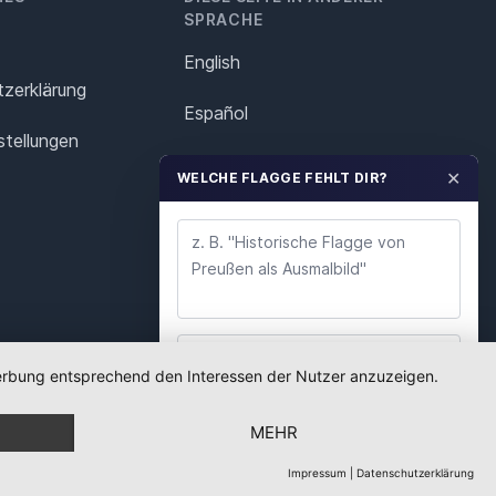
SPRACHE
English
z­erklärung
Español
stellungen
Français
✕
WELCHE FLAGGE FEHLT DIR?
Italiano
Polska
Português
Nederlands
 Werbung entsprechend den Interessen der Nutzer anzuzeigen.
WUNSCH ABSENDEN
Svenska
MEHR
Wir lesen jeden Wunsch. Deine E-Mail nutzen wir
nur für Rückfragen.
Impressum
|
Datenschutzerklärung