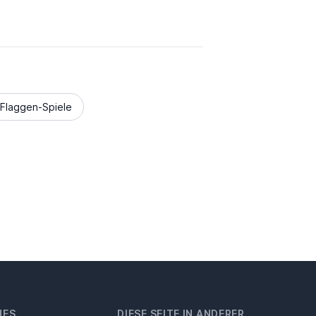
Flaggen-Spiele
HES
DIESE SEITE IN ANDERER