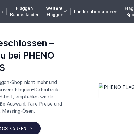
Flaggen
Weitere
Flag
en
Länderinformationen
Bundesländer
Flaggen
Spi
eschlossen –
du bei PHENO
S
aggen-Shop nicht mehr und
 unsere Flaggen-Datenbank.
test, empfehlen wir dir
 Auswahl, faire Preise und
t Messing-Ösen.
LAGS KAUFEN