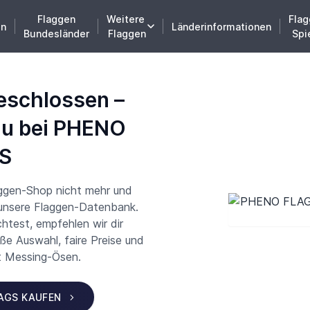
Flaggen
Weitere
Flag
en
Länderinformationen
Bundesländer
Flaggen
Spi
eschlossen –
du bei PHENO
S
aggen-Shop nicht mehr und
 unsere Flaggen-Datenbank.
test, empfehlen wir dir
 Auswahl, faire Preise und
t Messing-Ösen.
LAGS KAUFEN