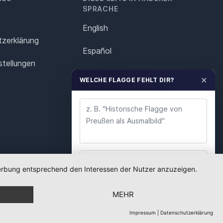
SPRACHE
English
z­erklärung
Español
stellungen
Français
✕
WELCHE FLAGGE FEHLT DIR?
Italiano
Polska
Português
Nederlands
 Werbung entsprechend den Interessen der Nutzer anzuzeigen.
WUNSCH ABSENDEN
Svenska
MEHR
Wir lesen jeden Wunsch. Deine E-Mail nutzen wir
nur für Rückfragen.
Impressum
|
Datenschutzerklärung