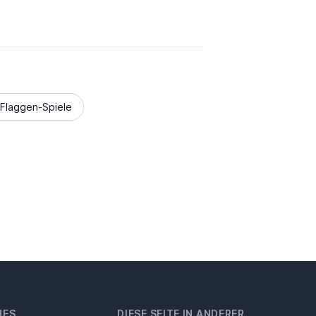
Flaggen-Spiele
HES
DIESE SEITE IN ANDERER