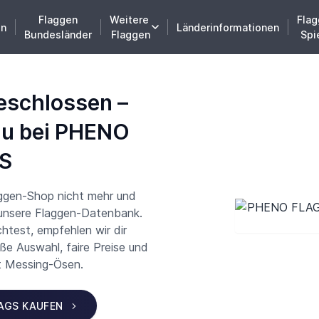
Flaggen
Weitere
Flag
en
Länderinformationen
Bundesländer
Flaggen
Spi
eschlossen –
du bei PHENO
S
aggen-Shop nicht mehr und
 unsere Flaggen-Datenbank.
test, empfehlen wir dir
 Auswahl, faire Preise und
t Messing-Ösen.
LAGS KAUFEN