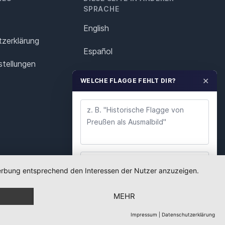
SPRACHE
English
z­erklärung
Español
stellungen
Français
✕
WELCHE FLAGGE FEHLT DIR?
Italiano
Polska
Português
Nederlands
 Werbung entsprechend den Interessen der Nutzer anzuzeigen.
WUNSCH ABSENDEN
Svenska
MEHR
Wir lesen jeden Wunsch. Deine E-Mail nutzen wir
nur für Rückfragen.
Impressum
|
Datenschutzerklärung