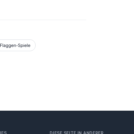
Flaggen-Spiele
HES
DIESE SEITE IN ANDERER