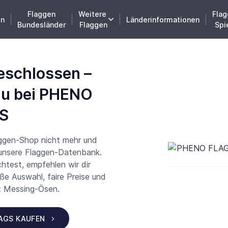
Flaggen
Weitere
Flag
en
Länderinformationen
Bundesländer
Flaggen
Spi
eschlossen –
du bei PHENO
S
aggen-Shop nicht mehr und
 unsere Flaggen-Datenbank.
test, empfehlen wir dir
 Auswahl, faire Preise und
t Messing-Ösen.
LAGS KAUFEN