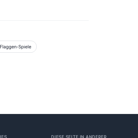
Flaggen-Spiele
HES
DIESE SEITE IN ANDERER