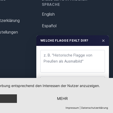
SPRACHE
English
z­erklärung
Español
stellungen
Français
✕
WELCHE FLAGGE FEHLT DIR?
Italiano
Polska
Português
Nederlands
 Werbung entsprechend den Interessen der Nutzer anzuzeigen.
WUNSCH ABSENDEN
Svenska
MEHR
Wir lesen jeden Wunsch. Deine E-Mail nutzen wir
nur für Rückfragen.
Impressum
|
Datenschutzerklärung