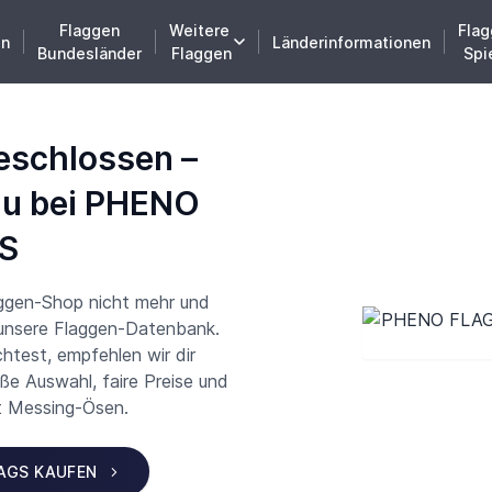
Flaggen
Weitere
Flag
en
Länderinformationen
Bundesländer
Flaggen
Spi
eschlossen –
du bei PHENO
S
aggen-Shop nicht mehr und
 unsere Flaggen-Datenbank.
test, empfehlen wir dir
 Auswahl, faire Preise und
t Messing-Ösen.
LAGS KAUFEN