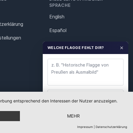
SPRACHE
English
z­erklärung
Español
stellungen
Français
✕
WELCHE FLAGGE FEHLT DIR?
Italiano
Polska
Português
Nederlands
 Werbung entsprechend den Interessen der Nutzer anzuzeigen.
WUNSCH ABSENDEN
Svenska
MEHR
Wir lesen jeden Wunsch. Deine E-Mail nutzen wir
nur für Rückfragen.
Impressum
|
Datenschutzerklärung