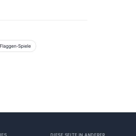
Flaggen-Spiele
HES
DIESE SEITE IN ANDERER