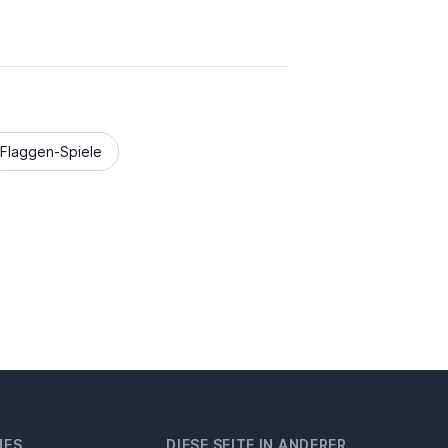
Flaggen-Spiele
HES
DIESE SEITE IN ANDERER