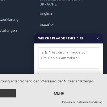
SPRACHE
English
z­erklärung
Español
stellungen
Français
✕
WELCHE FLAGGE FEHLT DIR?
Italiano
Polska
Português
Nederlands
 Werbung entsprechend den Interessen der Nutzer anzuzeigen.
WUNSCH ABSENDEN
Svenska
MEHR
Wir lesen jeden Wunsch. Deine E-Mail nutzen wir
nur für Rückfragen.
Impressum
|
Datenschutzerklärung