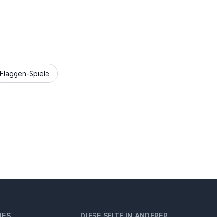
Flaggen-Spiele
HES
DIESE SEITE IN ANDERER