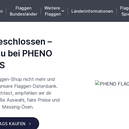
Flaggen
Weitere
Flag
en
Länderinformationen
Bundesländer
Flaggen
Spi
eschlossen –
du bei PHENO
S
aggen-Shop nicht mehr und
 unsere Flaggen-Datenbank.
test, empfehlen wir dir
 Auswahl, faire Preise und
t Messing-Ösen.
LAGS KAUFEN