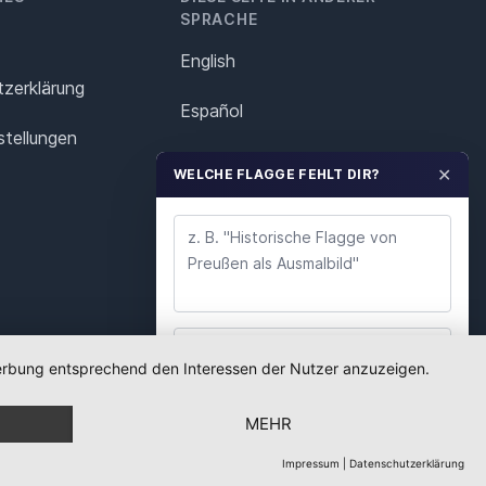
SPRACHE
English
z­erklärung
Español
stellungen
Français
✕
WELCHE FLAGGE FEHLT DIR?
Italiano
Polska
Português
Nederlands
 Werbung entsprechend den Interessen der Nutzer anzuzeigen.
WUNSCH ABSENDEN
Svenska
MEHR
Wir lesen jeden Wunsch. Deine E-Mail nutzen wir
nur für Rückfragen.
Impressum
|
Datenschutzerklärung