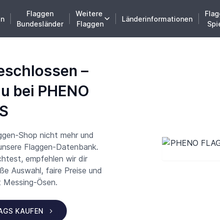
Flaggen
Weitere
Flag
en
Länderinformationen
Bundesländer
Flaggen
Spi
eschlossen –
du bei PHENO
S
aggen-Shop nicht mehr und
 unsere Flaggen-Datenbank.
test, empfehlen wir dir
 Auswahl, faire Preise und
t Messing-Ösen.
LAGS KAUFEN