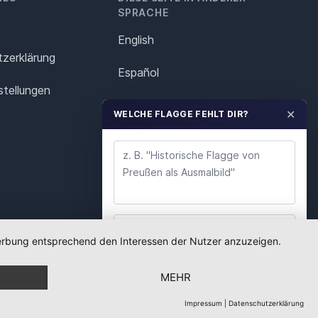
SPRACHE
English
z­erklärung
Español
stellungen
Français
✕
WELCHE FLAGGE FEHLT DIR?
Italiano
Polska
Português
Nederlands
 Werbung entsprechend den Interessen der Nutzer anzuzeigen.
WUNSCH ABSENDEN
Svenska
MEHR
Wir lesen jeden Wunsch. Deine E-Mail nutzen wir
nur für Rückfragen.
Impressum
|
Datenschutzerklärung