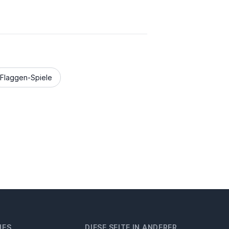
Flaggen-Spiele
HES
DIESE SEITE IN ANDERER