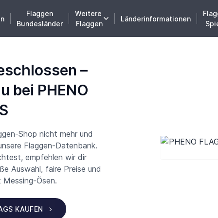
Flaggen
Weitere
Flag
en
Länderinformationen
Bundesländer
Flaggen
Spi
eschlossen –
du bei PHENO
S
aggen-Shop nicht mehr und
 unsere Flaggen-Datenbank.
test, empfehlen wir dir
 Auswahl, faire Preise und
t Messing-Ösen.
LAGS KAUFEN