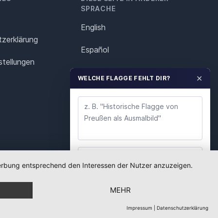
SPRACHE
English
z­erklärung
Español
stellungen
Français
✕
WELCHE FLAGGE FEHLT DIR?
Italiano
Polska
Português
Nederlands
 Werbung entsprechend den Interessen der Nutzer anzuzeigen.
WUNSCH ABSENDEN
Svenska
MEHR
Wir lesen jeden Wunsch. Deine E-Mail nutzen wir
nur für Rückfragen.
Impressum
|
Datenschutzerklärung