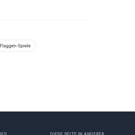
Flaggen-Spiele
HES
DIESE SEITE IN ANDERER