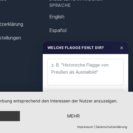
SPRACHE
English
z­erklärung
Español
stellungen
Français
✕
WELCHE FLAGGE FEHLT DIR?
Italiano
Polska
Português
Nederlands
 Werbung entsprechend den Interessen der Nutzer anzuzeigen.
WUNSCH ABSENDEN
Svenska
MEHR
Wir lesen jeden Wunsch. Deine E-Mail nutzen wir
nur für Rückfragen.
Impressum
|
Datenschutzerklärung