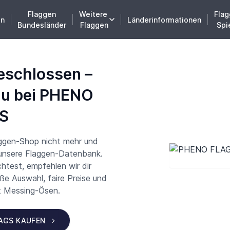
Flaggen
Weitere
Flag
en
Länderinformationen
Bundesländer
Flaggen
Spi
eschlossen –
du bei PHENO
S
aggen-Shop nicht mehr und
 unsere Flaggen-Datenbank.
test, empfehlen wir dir
 Auswahl, faire Preise und
t Messing-Ösen.
LAGS KAUFEN