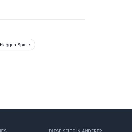
Flaggen-Spiele
HES
DIESE SEITE IN ANDERER