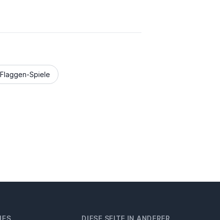
Flaggen-Spiele
HES
DIESE SEITE IN ANDERER