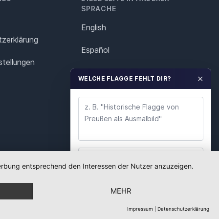
SPRACHE
English
z­erklärung
Español
stellungen
Français
✕
WELCHE FLAGGE FEHLT DIR?
Italiano
Polska
Português
Nederlands
 Werbung entsprechend den Interessen der Nutzer anzuzeigen.
WUNSCH ABSENDEN
Svenska
MEHR
Wir lesen jeden Wunsch. Deine E-Mail nutzen wir
nur für Rückfragen.
Impressum
|
Datenschutzerklärung