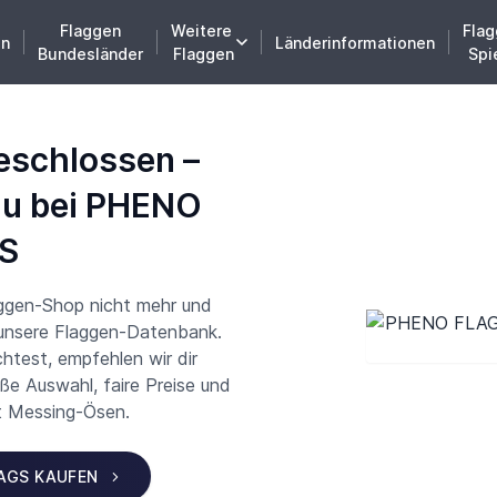
Flaggen
Weitere
Flag
en
Länderinformationen
Bundesländer
Flaggen
Spi
eschlossen –
du bei PHENO
S
aggen-Shop nicht mehr und
 unsere Flaggen-Datenbank.
test, empfehlen wir dir
 Auswahl, faire Preise und
t Messing-Ösen.
LAGS KAUFEN